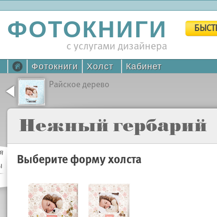
ФОТОКНИГИ
БЫСТ
с услугами дизайнера
Фотокниги
Холст
Кабинет
Райское дерево
Нежный гербарий
я
Выберите форму холста
ы