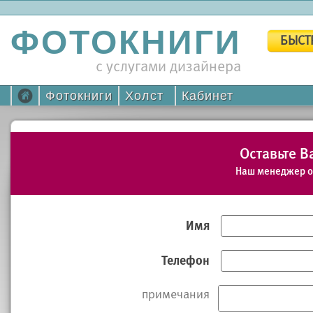
ФОТОКНИГИ
БЫСТ
с услугами дизайнера
Фотокниги
Холст
Кабинет
Оставьте 
Наш менеджер оп
Имя
Телефон
примечания