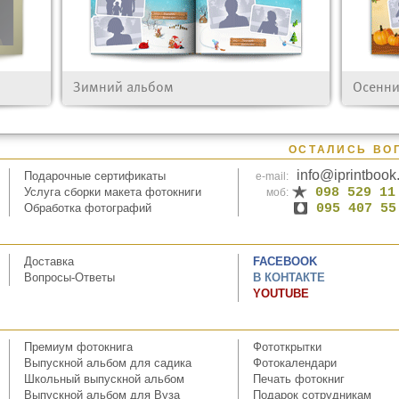
Зимний альбом
Осенни
ОСТАЛИСЬ ВО
info@iprintboo
Подарочные сертификаты
e-mail:
Услуга сборки макета фотокниги
098 529 11
моб:
Обработка фотографий
095 407 55
Доставка
FACEBOOK
Вопросы-Ответы
В КОНТАКТЕ
YOUTUBE
Премиум фотокнига
Фототкрытки
Выпускной альбом для садика
Фотокалендари
Школьный выпускной альбом
Печать фотокниг
Выпускной альбом для Вуза
Подарок сотрудникам