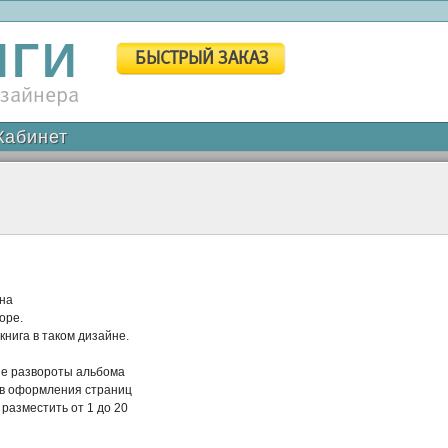
ИГИ
БЫСТРЫЙ ЗАКАЗ
изайнера
Кабинет
пна
оре.
книга в таком дизайне.
ые развороты альбома
ов оформления страниц
разместить от 1 до 20