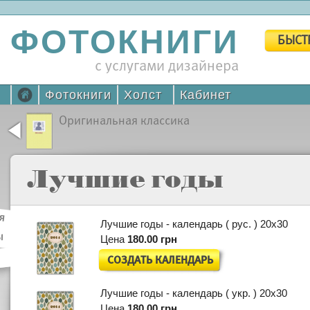
ФОТОКНИГИ
БЫСТ
с услугами дизайнера
Фотокниги
Холст
Кабинет
Оригинальная классика
Лучшие годы
я
Лучшие годы - календарь ( рус. ) 20x30
ы
ы
Цена
180.00 грн
СОЗДАТЬ КАЛЕНДАРЬ
Лучшие годы - календарь ( укр. ) 20x30
Цена
180.00 грн