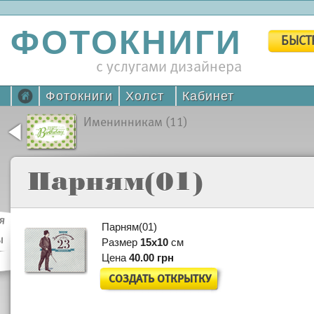
ФОТОКНИГИ
БЫСТ
с услугами дизайнера
Фотокниги
Холст
Кабинет
Именинникам (11)
Парням(01)
я
Парням(01)
ы
ы
Размер
15х10
см
Цена
40.00 грн
СОЗДАТЬ ОТКРЫТКУ